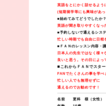
英語をとにかく話せるよう
(短期留学等にも興味があっ
■始めてみてどうでしたか
英語が聞き取りやすくなっ
■予約しないで通えるシス
忙しい時期でも自由に日程
■ＦＡＮのレッスン内容・
日本人の先生ではなく様々
良いと思う。その日によっ
■
これからＦＡＮでスター
FANでたくさんの事を学べ
忙しい人でも無理せずに
通えるのでお勧めです！
名前 更科 様（女性）
年齢 15歳